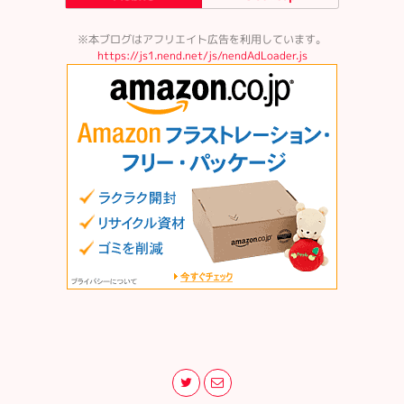
※本ブログはアフリエイト広告を利用しています。
https://js1.nend.net/js/nendAdLoader.js