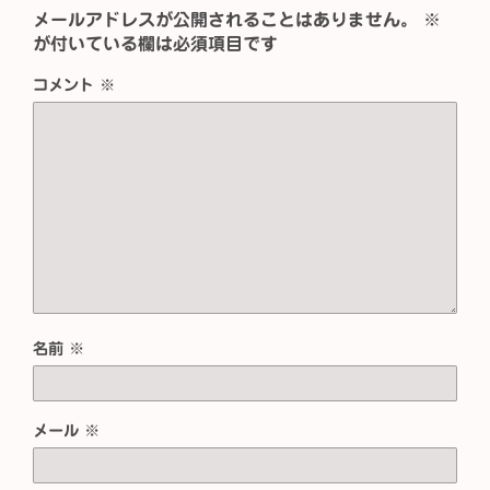
メールアドレスが公開されることはありません。
※
が付いている欄は必須項目です
コメント
※
名前
※
メール
※