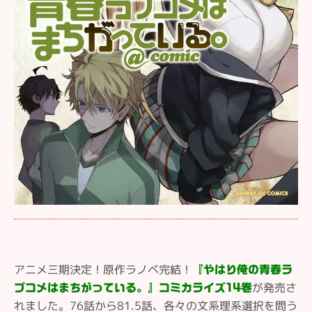
アニメ三期決定！原作ラノベ完結！
『やはり俺の青春ラ
が発売さ
ブコメはまちがっている。』コミカライズ14巻
れました。76話から81.5話、各々の文系理系選択を問う