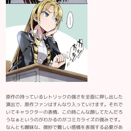
原作の持っているレトリックの強さを全面に押し出した
演出で、原作ファンはすんなり入っていけます。それで
いてキャラクターの表情、この時こんな顔してたんだろ
うなぁというのがわかるのがコミカライズの強みです。
なんとも曖昧な、微妙で難しい感情を表現する必要があ