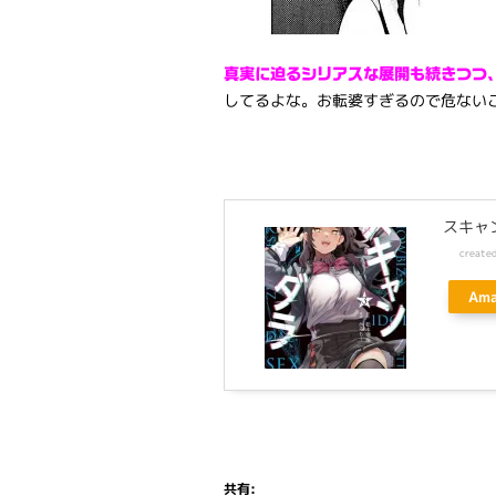
真実に迫るシリアスな展開も続きつつ
してるよな。お転婆すぎるので危ない
スキャン
create
Am
共有: