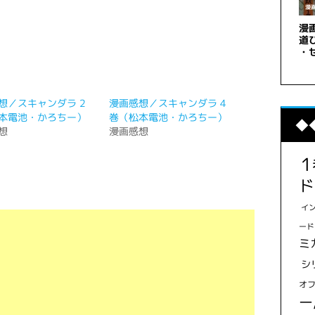
想／スキャンダラ 2
漫画感想／スキャンダラ 4
本電池・かろちー）
巻（松本電池・かろちー）
◆
想
漫画感想
ド
イ
ード
ミ
シ
オ
ー