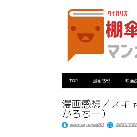
Main menu
Skip
TOP
漫画感想
映画
to
content
漫画感想／スキャ
かろちー）
mangayome001
2024年8