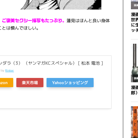
蓮見はほんと良い身体
、ご褒美セクシー描写もたっぷり。
ことは慎んでほしい。
ダラ（3） （ヤンマガKCスペシャル） [ 松本 電池 ]
d by
Rinker
azon
楽天市場
Yahooショッピング