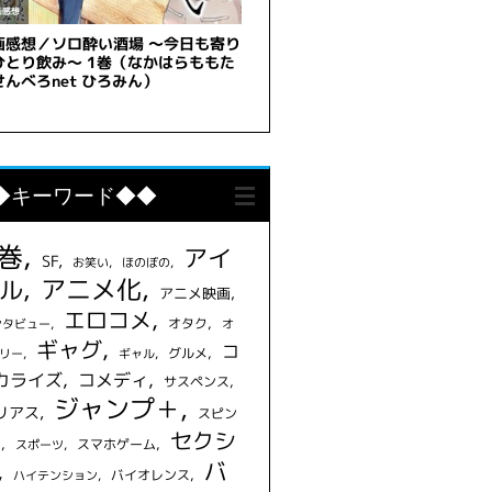
◆キーワード◆◆
1巻
アイ
SF
お笑い
ほのぼの
アニメ化
ル
アニメ映画
エロコメ
オタク
ンタビュー
オ
ギャグ
コ
グルメ
リー
ギャル
カライズ
コメディ
サスペンス
ジャンプ＋
リアス
スピン
セクシ
フ
スマホゲーム
スポーツ
バ
バイオレンス
ハイテンション