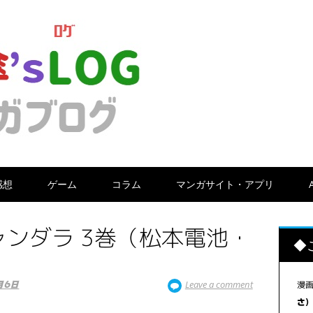
感想
ゲーム
コラム
マンガサイト・アプリ
ンダラ 3巻（松本電池・
◆
Leave a comment
漫
月6日
さ