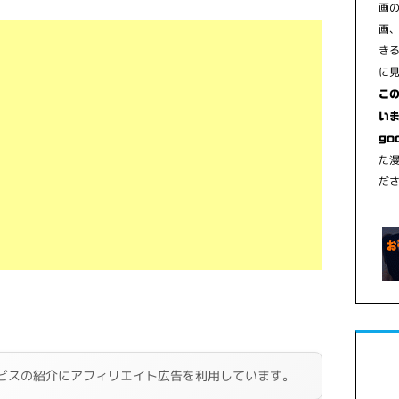
画
画
き
に
こ
いま
go
た
だ
ビスの紹介にアフィリエイト広告を利用しています。