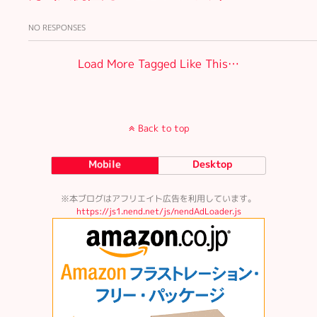
NO RESPONSES
Load More Tagged Like This…
Back to top
Mobile
Desktop
※本ブログはアフリエイト広告を利用しています。
https://js1.nend.net/js/nendAdLoader.js