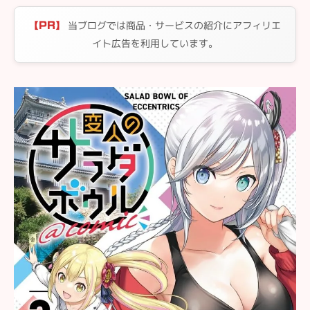
当ブログでは商品・サービスの紹介にアフィリエ
【PR】
イト広告を利用しています。