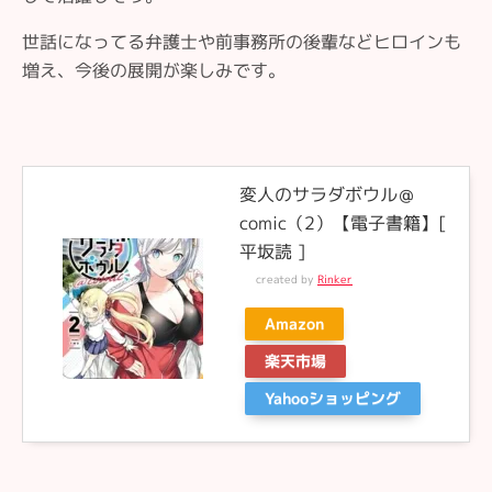
世話になってる弁護士や前事務所の後輩などヒロインも
増え、今後の展開が楽しみです。
変人のサラダボウル＠
comic（2）【電子書籍】[
平坂読 ]
created by
Rinker
Amazon
楽天市場
Yahooショッピング