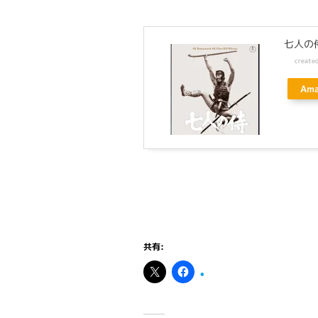
七人の侍
create
Am
共有: