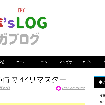
感想
ゲーム
コラム
マンガサイト・アプリ
侍 新4Kリマスター
◆
Leave a comment
0月27日
漫
さ