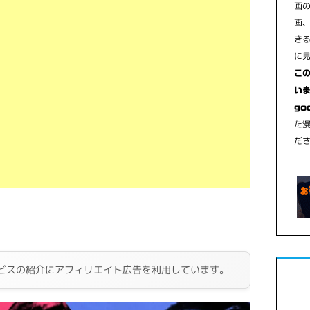
画
画
き
に
こ
いま
go
た
だ
ビスの紹介にアフィリエイト広告を利用しています。