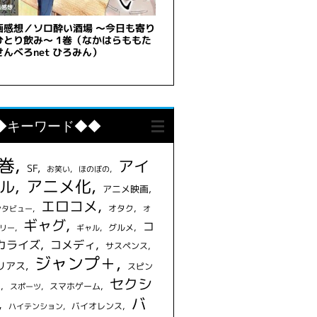
◆キーワード◆◆
1巻
アイ
SF
お笑い
ほのぼの
アニメ化
ル
アニメ映画
エロコメ
オタク
ンタビュー
オ
ギャグ
コ
グルメ
リー
ギャル
カライズ
コメディ
サスペンス
ジャンプ＋
リアス
スピン
セクシ
フ
スマホゲーム
スポーツ
バ
バイオレンス
ハイテンション