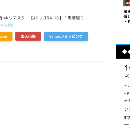
 4Kリマスター【4K ULTRA HD】 [ 黒澤明 ]
d by
Rinker
azon
楽天市場
Yahooショッピング
◆
ド
イ
ード
ミ
シ
オ
ー