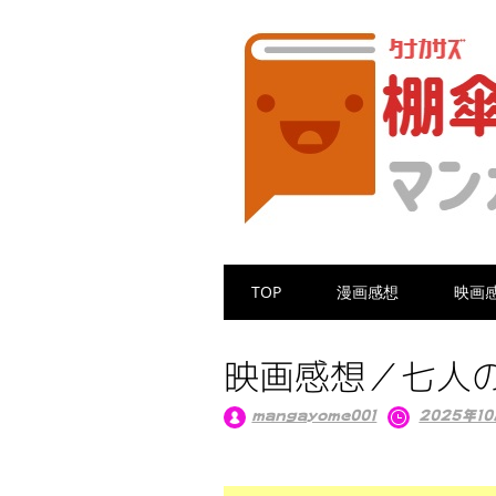
Main menu
Skip
TOP
漫画感想
映画
to
content
映画感想／七人の
mangayome001
2025年1