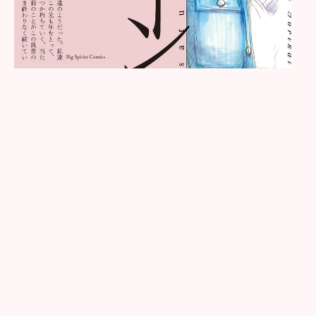
0
1
9
年
1
1
月
2
9
日
楽
天
ブ
ッ
ク
ス
楽
天
k
o
b
o
A
m
a
z
o
n
K