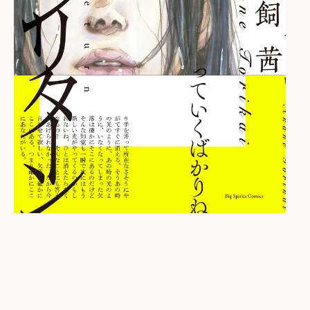
w
i
t
h
ヨ
メ
レ
バ
鳥
飼
茜
小
学
館
2
0
1
9
年
0
6
月
2
8
日
楽
天
ブ
ッ
ク