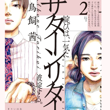
タ
ー
ン
リ
タ
ー
ン
（
2
）
p
o
s
t
e
d
w
i
t
h
ヨ
メ
レ
バ
鳥
飼
茜
小
学
館
2