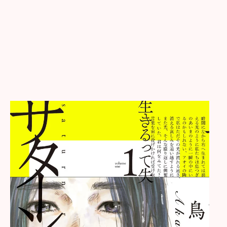
i
n
d
l
e
7
n
e
t
サ
タ
ー
ン
リ
タ
ー
ン
（
1
）
p
o
s
t
e
d