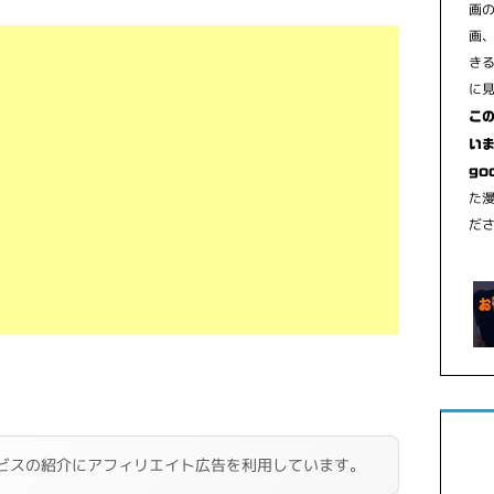
画
画
き
に
こ
いま
go
た
だ
ビスの紹介にアフィリエイト広告を利用しています。