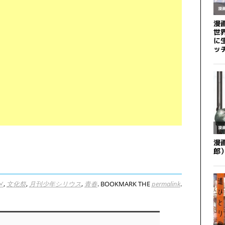
メ
,
文化祭
,
月刊少年シリウス
,
青春
. BOOKMARK THE
permalink
.