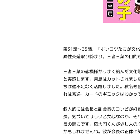
第31話～35話、「ポンコツたちが文
異性交遊取り締まり。三者三葉の目的
三者三葉の恋模様がうまく絡んだ文化
と実感します。月島はカットされまし
ちは過不足なく活躍しました。秋名も
れは秀逸。カードのギミックはわかっ
個人的には会長と副会長のコンビが好
長。気づいてほしい乙女心なのか、そ
長の魅力です。桜大門くんが少し人の
かもしれませんね。彼が会長の正体に