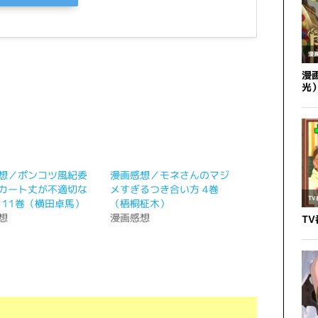
想／ポンコツ風紀委
漫画感想／モネさんのマジ
カート丈が不適切な
メすぎるつき合い方 4巻
話 11巻（横田卓馬）
（梧桐柾木）
想
漫画感想