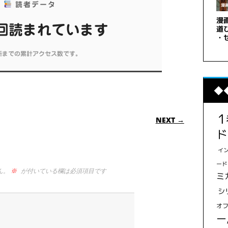
読者データ
 回読まれています
新までの累計アクセス数です。
◆
ION
NEXT →
ド
イ
ード
ん。
※
が付いている欄は必須項目です
ミ
シ
オ
ー