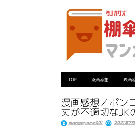
Main menu
Skip
TOP
漫画感想
映画
to
content
漫画感想／ポン
丈が不適切なJK
mangayome001
2021年7