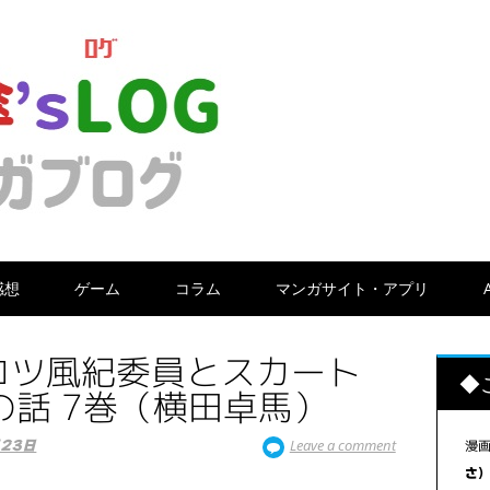
感想
ゲーム
コラム
マンガサイト・アプリ
コツ風紀委員とスカート
◆
の話 7巻（横田卓馬）
Leave a comment
漫
月23日
さ