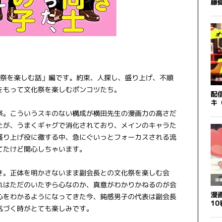
化祭を楽しむ話」編です。約束、人探し、盛り上げ、不順
をもって文化祭を楽しむポンコツたち。
祭。こういうスキのない構成が横田先生の漫画力の高さだ
たが、うまくギャグで消化されており、メインのキャラた
盛り上げ役に徹する中、急にぐいっとフォーカスされる流
てたけど関心しちゃいます。
き。正体を明かさないまま副会長との文化祭を楽しむ会
れはただのいたずら心なのか、真意がわかりかねるのが会
心をわかるようになってきた今、鈍感男子の代表は副会長
気づく時がとても楽しみです。