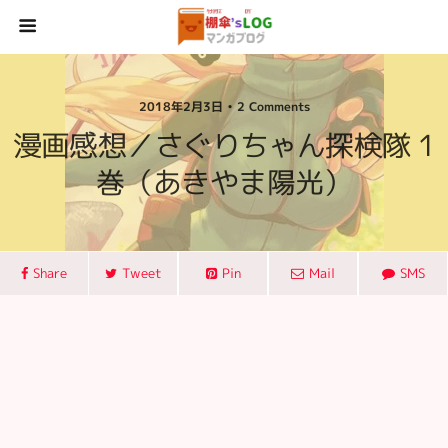
2018年2月3日 • 2 Comments
漫画感想／さぐりちゃん探検隊 1
巻（あきやま陽光）
Share
Tweet
Pin
Mail
SMS