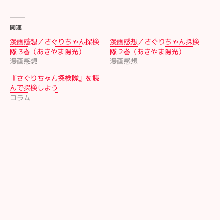
関連
漫画感想／さぐりちゃん探検
漫画感想／さぐりちゃん探検
隊 3巻（あきやま陽光）
隊 2巻（あきやま陽光）
漫画感想
漫画感想
『さぐりちゃん探検隊』を読
んで探検しよう
コラム