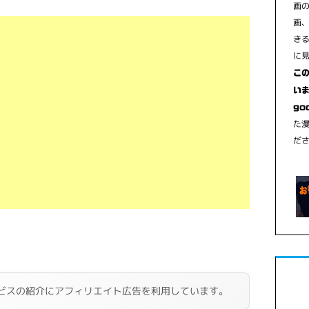
画
画
き
に
こ
いま
go
た
だ
ビスの紹介にアフィリエイト広告を利用しています。