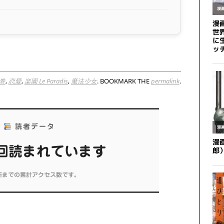
巻
,
恋愛
,
楽園 Le Paradis
,
魔法少女
. BOOKMARK THE
permalink
.
読者データ
 回読まれています
新までの累計アクセス数です。