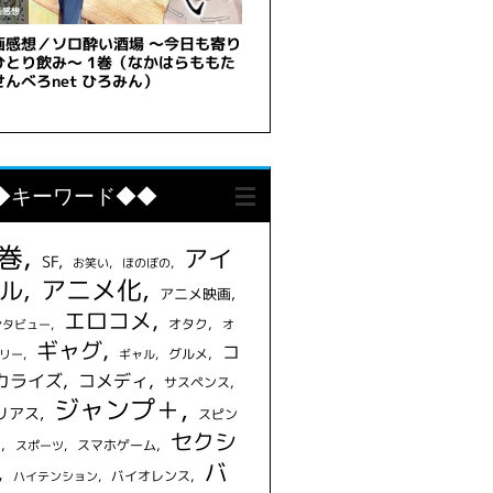
◆キーワード◆◆
1巻
アイ
SF
お笑い
ほのぼの
アニメ化
ル
アニメ映画
エロコメ
オタク
ンタビュー
オ
ギャグ
コ
グルメ
リー
ギャル
カライズ
コメディ
サスペンス
ジャンプ＋
リアス
スピン
セクシ
フ
スマホゲーム
スポーツ
バ
バイオレンス
ハイテンション