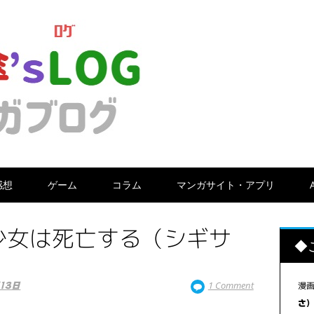
感想
ゲーム
コラム
マンガサイト・アプリ
少女は死亡する（シギサ
◆
1 Comment
漫
13日
さ