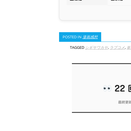
POSTED IN
漫画感想
TAGGED
シギサワカヤ
,
ラブコメ
,
単
22
最終更