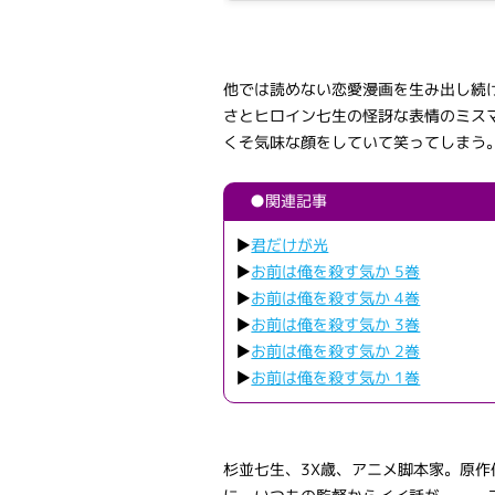
他では読めない恋愛漫画を生み出し続
さとヒロイン七生の怪訝な表情のミス
くそ気味な顔をしていて笑ってしまう
●関連記事
▶
君だけが光
▶
お前は俺を殺す気か 5巻
▶
お前は俺を殺す気か 4巻
▶
お前は俺を殺す気か 3巻
▶
お前は俺を殺す気か 2巻
▶
お前は俺を殺す気か 1巻
杉並七生、3X歳、アニメ脚本家。原