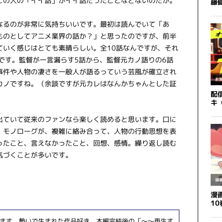
この人の「イイ話」がイイ話だったことなどないのだが。
なるのが非常に気持ちいいです。最初は読んでいて「あ
ものとしてアニメ業界の話か？」と思ったのですが、前半
ていく感じはとても素晴らしい。全10話なんですが、それ
です。監督が一言漏らす5話から、監督元カノ語りの6話
事件や人物の凄さを一般人が語るっていう芸風が確立され
カノですね。（余談ですが元カレはなんかちゃんとした証
出ていて従来のファンなら楽しく読めると思います。口に
、モノローグが、複雑に絡み合って、人物の行動思想を表
ったこと、言えなかったこと、回想、感情。繰り返し読む
気づくことが多いです。
ます。勢いで生まれた作品好き。本編完結後の「～～再生す