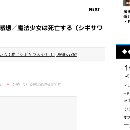
ION
NEXT →
 “漫画感想／魔法少女は死亡する（シギサワ
◆
 1巻（シギサワカヤ） | | 棚傘's LOG
ド
ん。
※
が付いている欄は必須項目です
イ
ード
ミ
シ
オ
ー