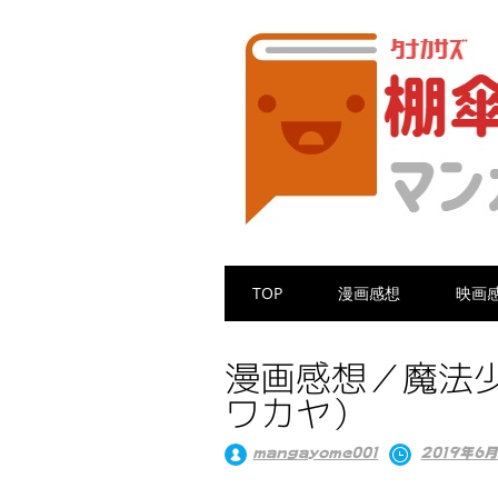
Main menu
Skip
TOP
漫画感想
映画
to
content
漫画感想／魔法
ワカヤ）
mangayome001
2019年6月