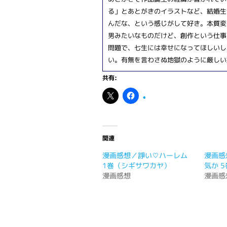
る」とあとがきのイラストなど、結婚生
んだな、という感じがして好き。本質変
男みたいなものだけど、創作という仕事
問題で、七生には幸せになってほしいし
い。有無を言わさぬ地獄のように厳しい
共有:
関連
漫画感想／諍い♡ハーレム
漫画感
1巻（シギサワカヤ）
気か 
漫画感想
漫画感