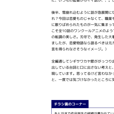
に、いつもの監督からイイ話が、、。
後半、雪崩れ込むように話が急展開に
れ？今回は恋愛ものじゃなくて、職業
に散りばめられたものが一気に集まっ
こそ全10話のワンクールアニメのよう
の転調の美しさ。刃牙で、発生した大
ましたが、恋愛物語なら語るべきは元
言を得られなさそうなイメージ。）
全編通してシギサワカヤ節ががっつり
出している台詞と口に出さない考えと
現しています。思ってるけど言わなか
と、一度では気づけなかったところに
チラシ裏のコーナー
あとがきで作品誕生の経緯が書かれてい