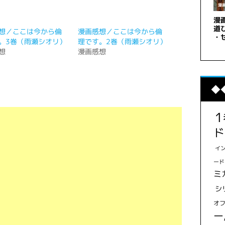
想／ここは今から倫
漫画感想／ここは今から倫
。3巻（雨瀬シオリ）
理です。2巻（雨瀬シオリ）
想
漫画感想
◆
ド
イ
ード
ミ
シ
オ
ー