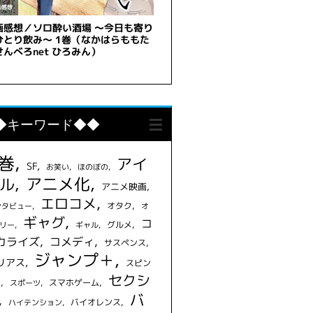
◆キーワード◆◆
1巻
アイ
SF
お笑い
ほのぼの
アニメ化
ル
アニメ映画
エロコメ
オタク
ンタビュー
オ
ギャグ
コ
グルメ
リー
ギャル
カライズ
コメディ
サスペンス
ジャンプ＋
リアス
スピン
セクシ
フ
スマホゲーム
スポーツ
バ
バイオレンス
ハイテンション