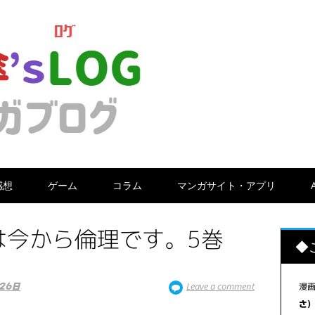
感想
ゲーム
コラム
マンガサイト・アプリ
は今から倫理です。5巻
◆
Leave a comment
漫
26日
さ