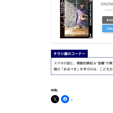
DIGITA
create
Kin
Ya
チラシ裏のコーナー
スマホの話と、情動的喚起＆”語彙”の
間の「あるべき」を学ぶのは、こどもお
共有: