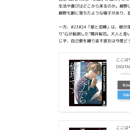
生活や喜びはどこから来るのか。綿野
綿野も腑に落ちたような様子があり、
一方、#23#24「姫と泥棒」は、根
り”心が転倒した”隅井桜花。大人と言
じず、自己愛を繰り返す彼女は今度ど
ここは
DIGITA
create
Kin
Ya
ここは