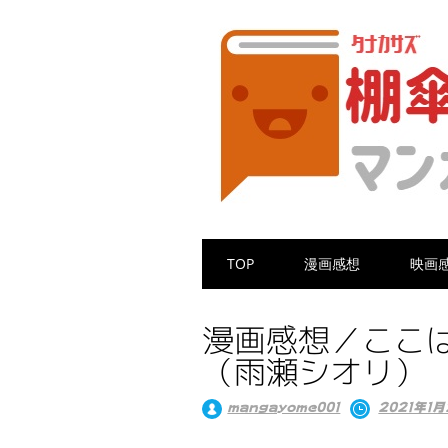
Main menu
Skip
TOP
漫画感想
映画
to
content
漫画感想／ここ
（雨瀬シオリ）
mangayome001
2021年1月