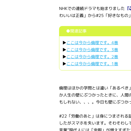
NHKでの連続ドラマも始まりました
『
わいいは正義」から#25「好きなもの
●関連記事
▶
ここは今から倫理です。4巻
▶
ここは今から倫理です。3巻
▶
ここは今から倫理です。2巻
▶
ここは今から倫理です。1巻
倫理はほかの学問とは違い「あるべき
か人生の壁にぶつかったときに、人間
もしれない、、、。今日も壁にぶつか
#22「労働のあと」は身につまされ
したがスマホを失います。そわそわし
言葉”現代人には「余暇」が増えすぎた