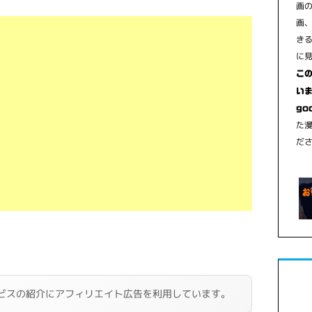
画
画
き
に
こ
いま
go
た
だ
ビスの紹介にアフィリエイト広告を利用しています。