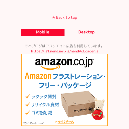
Back to top
Mobile
Desktop
※本ブログはアフリエイト広告を利用しています。
https://js1.nend.net/js/nendAdLoader.js