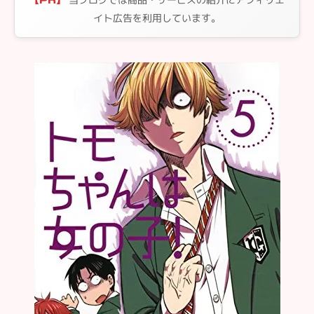
【PR】
イト広告を利用しています。