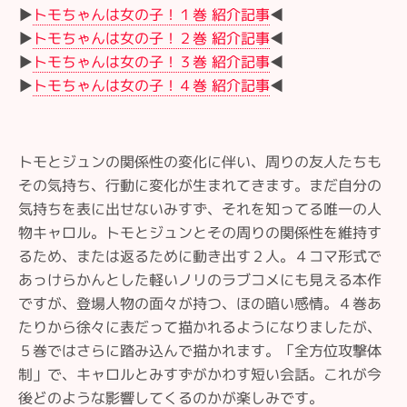
▶
トモちゃんは女の子！１巻 紹介記事
◀
▶
トモちゃんは女の子！２巻 紹介記事
◀
▶
トモちゃんは女の子！３巻 紹介記事
◀
▶
トモちゃんは女の子！４巻 紹介記事
◀
トモとジュンの関係性の変化に伴い、周りの友人たちも
その気持ち、行動に変化が生まれてきます。まだ自分の
気持ちを表に出せないみすず、それを知ってる唯一の人
物キャロル。トモとジュンとその周りの関係性を維持す
るため、または返るために動き出す２人。４コマ形式で
あっけらかんとした軽いノリのラブコメにも見える本作
ですが、登場人物の面々が持つ、ほの暗い感情。４巻あ
たりから徐々に表だって描かれるようになりましたが、
５巻ではさらに踏み込んで描かれます。「全方位攻撃体
制」で、キャロルとみすずがかわす短い会話。これが今
後どのような影響してくるのかが楽しみです。