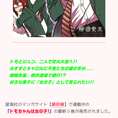
トモとジュン、二人で花火大会へ!!
みすずとキャロルに不良たちの魔の手が……
御崎先輩、相沢道場で修行!?
好きな男子に「女の子」として見られたい!!
星海社のマンガサイト【
最前線
】で連載中の
の最新５巻が発売されました。
『
トモちゃんは女の子!
』