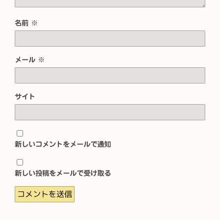
名前
※
メール
※
サイト
新しいコメントをメールで通知
新しい投稿をメールで受け取る