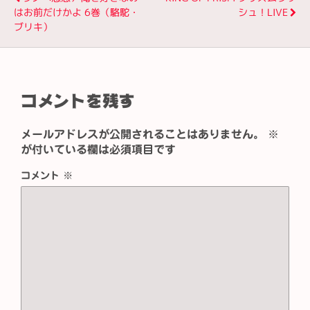
はお前だけかよ 6巻（駱駝・
シュ！LIVE
ブリキ）
コメントを残す
メールアドレスが公開されることはありません。
※
が付いている欄は必須項目です
コメント
※