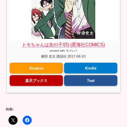
トモちゃんは女の子!(5) (星海社COMICS)
posted with
ヨメレバ
柳田 史太 講談社 2017-08-10
Amazon
Kindle
楽天ブックス
7net
共有: