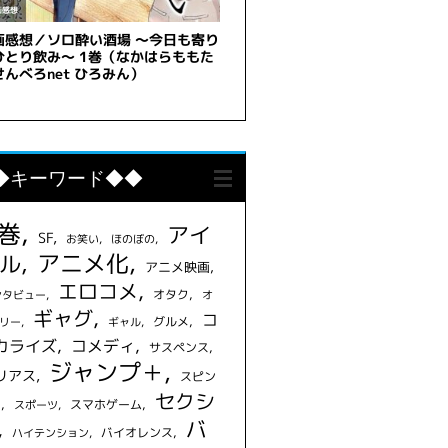
◆キーワード◆◆
1巻
アイ
SF
お笑い
ほのぼの
アニメ化
ル
アニメ映画
エロコメ
オタク
ンタビュー
オ
ギャグ
コ
グルメ
リー
ギャル
カライズ
コメディ
サスペンス
ジャンプ＋
リアス
スピン
セクシ
フ
スマホゲーム
スポーツ
バ
バイオレンス
ハイテンション