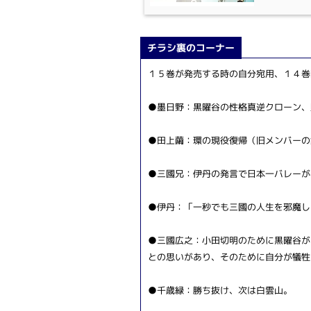
チラシ裏のコーナー
１５巻が発売する時の自分宛用、１４巻
●墨日野：黒曜谷の性格真逆クローン、
●田上繭：環の現役復帰（旧メンバーの
●三國兄：伊丹の発言で日本一バレーが
●伊丹：「一秒でも三國の人生を邪魔し
●三國広之：小田切明のために黒曜谷が
との思いがあり、そのために自分が犠牲
●千歳緑：勝ち抜け、次は白雲山。