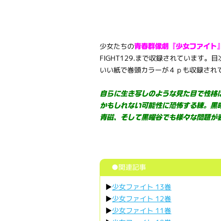
少女たちの
青春群像劇『少女ファイト』
FIGHT129.まで収録されています
いい紙で巻頭カラーが４ｐも収録され
自らに生き写しのような見た目で性格
かもしれない可能性に恐怖する練。黒
青磁、そして黒曜谷でも様々な問題が
●関連記事
▶
少女ファイト 13巻
▶
少女ファイト 12巻
▶
少女ファイト 11巻