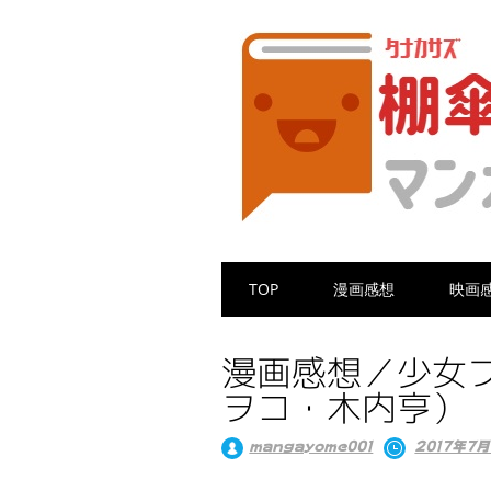
Main menu
Skip
TOP
漫画感想
映画
to
content
漫画感想／少女フ
ヲコ・木内亨）
mangayome001
2017年7