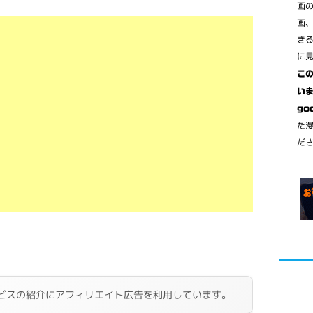
画
画
き
に
こ
いま
go
た
だ
ビスの紹介にアフィリエイト広告を利用しています。