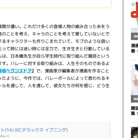
展開が濃い。これだけ多くの登場人物の絡み合った糸をう
者のことを考え、キャラのことを考えて愛していないとで
するキャラクターも作りこまれていて、モブのような扱い
もって時には迷い時には全力で、生き生きと行動している
ルは、日本橋先生が自ら学生時代に取り組んだ競技という
ます。バレーに対する取り組みは、人生そのものであるよ
で、漫画家が編集者が漫画を作ること
戦場ヘヴンズドア
』
ったように、今作では、バレーボールによって救われるキ
ールを通して、人を通して、彼女たちが何を感じ、どう生
。
(14) (KCデラックス イブニング)
メレバ