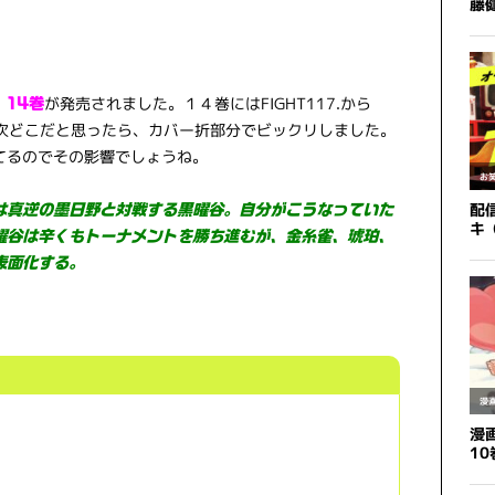
が発売されました。１４巻にはFIGHT117.から
14巻
。目次どこだと思ったら、カバー折部分でビックリしました。
てるのでその影響でしょうね。
は真逆の墨日野と対戦する黒曜谷。自分がこうなっていた
曜谷は辛くもトーナメントを勝ち進むが、金糸雀、琥珀、
表面化する。