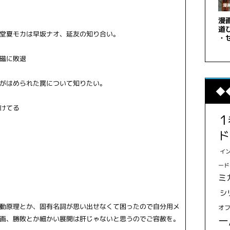
堂夏モカは早坂ナオ、延友の知り合い。
磁に敗退
がはめられた罠について知りたい。
◆
けてる
ド
イ
ード
ミ
シ
動原理とか、固有名詞が思い出せなくて困ったので自分用メ
オ
ー
画、勝敗とか細かい展開は肝じゃないと思うのでご容赦を。