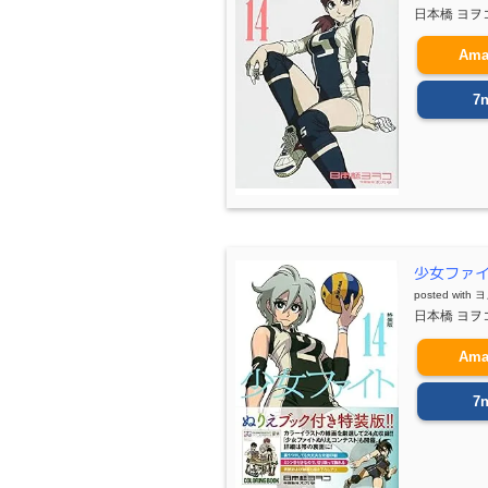
日本橋 ヨヲコ 
Ama
7n
少女ファイ
posted with
ヨ
日本橋 ヨヲコ 
Ama
7n