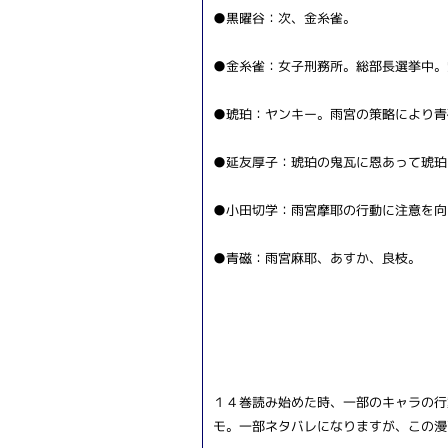
●黒曜谷：次、金糸雀。
●金糸雀：女子刑務所。総部長選挙中。
●琥珀：ヤンキー。雨宮の策略により青
●延友厚子：琥珀の鬼瓦に恩あって琥珀
●小田切学：雨宮摩耶の行動に注意を向
●青磁：雨宮麻耶、あすか、良枝。
１４巻読み始めた時、一部のキャラの行
モ。一部ネタバレになりますが、この漫